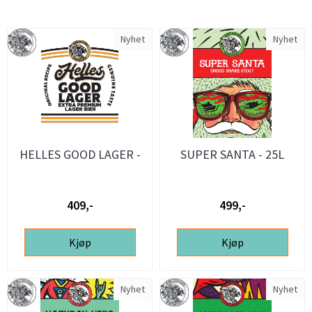
Nyhet
Nyhet
HELLES GOOD LAGER -
SUPER SANTA - 25L
25L ølsett
ølsett
409,-
499,-
Kjøp
Kjøp
Nyhet
Nyhet