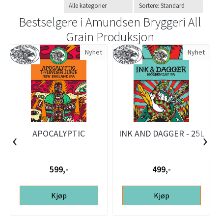
Bestselgere i
Amundsen Bryggeri All
Grain Produksjon
Nyhet
Nyhet
APOCALYPTIC
INK AND DAGGER - 25L
‹
›
THUNDER JUICE - 25L
ølsett
ølsett
599,-
499,-
Kjøp
Kjøp