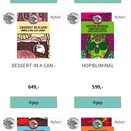
Nyhet
Nyhet
DESSERT IN A CAN -
HOPBLIMINAL
NEAPOLITAN ICE
MESSAGES - 25L ølsett
CREAM - 20L ...
649,-
599,-
Kjøp
Kjøp
Nyhet
Nyhet