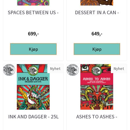
SPACES BETWEEN US -
DESSERT IN A CAN -
HAZY IPA - 20L ølsett
CHOC PEANUTBUTTER
CARAMEL ...
699,-
649,-
Kjøp
Kjøp
Nyhet
Nyhet
INK AND DAGGER - 25L
ASHES TO ASHES -
ølsett
SALTED CARAMEL CHOC