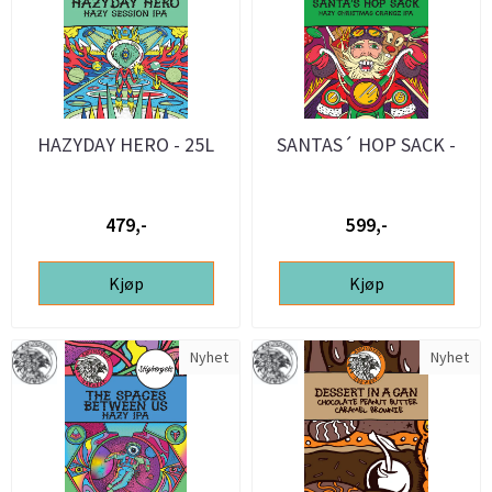
HAZYDAY HERO - 25L
SANTAS´ HOP SACK -
ølsett
25L ølsett
479,-
599,-
Kjøp
Kjøp
Nyhet
Nyhet