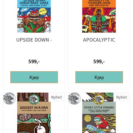
UPSIDE DOWN -
APOCALYPTIC
CHRISTMAS CAKE - 20L
THUNDER JUICE - 25L
ølsett
ølsett
599,-
599,-
Kjøp
Kjøp
Nyhet
Nyhet