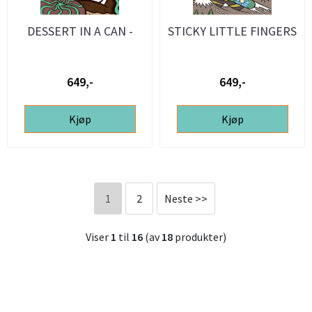
DESSERT IN A CAN -
STICKY LITTLE FINGERS
SALTED CARAMEL CHOC
- 20L ølsett
CHIP ...
649,-
649,-
Kjøp
Kjøp
1
2
Neste >>
Viser
1
til
16
(av
18
produkter)