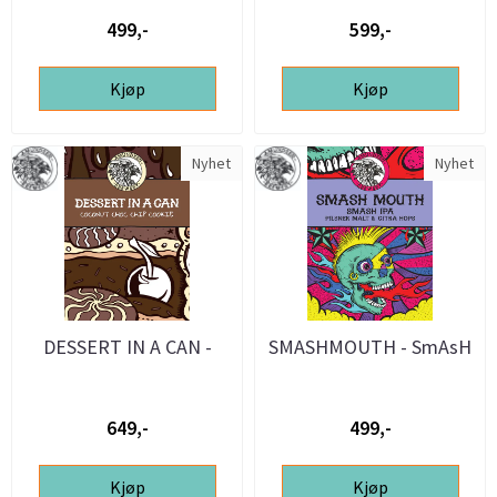
CHIP COOKIE ...
499,-
599,-
Kjøp
Kjøp
Nyhet
Nyhet
DESSERT IN A CAN -
SMASHMOUTH - SmAsH
COCONUT CHOC CHIP
IPA - 25L ølsett
COOKIE - 20L ...
649,-
499,-
Kjøp
Kjøp