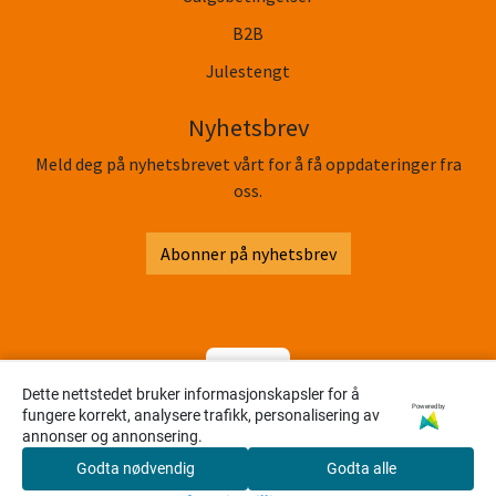
B2B
Julestengt
Nyhetsbrev
Meld deg på nyhetsbrevet vårt for å få oppdateringer fra
oss.
Abonner på nyhetsbrev
Dette nettstedet bruker informasjonskapsler for å
Powered by
fungere korrekt, analysere trafikk, personalisering av
annonser og annonsering.
Godta nødvendig
Godta alle
0