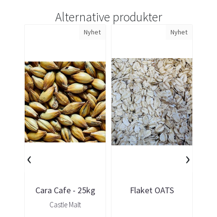
Alternative produkter
Nyhet
Nyhet
‹
›
Cara Cafe - 25kg
Flaket OATS
Whe
CASTLE
(HAVREGRYN) -
Castle Malt
1kg STANGELAND