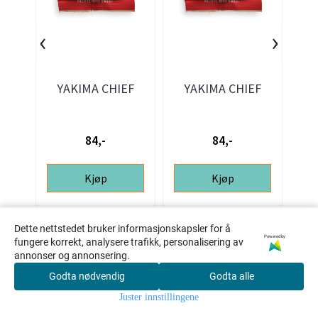
‹
›
YAKIMA CHIEF
YAKIMA CHIEF
Mosaic® T-90
Citra® T-90
TH
humlepellets 100gr
Humlepellets 100gr
84,-
84,-
Kjøp
Kjøp
Dette nettstedet bruker informasjonskapsler for å
Powered by
fungere korrekt, analysere trafikk, personalisering av
annonser og annonsering.
Godta nødvendig
Godta alle
0
Juster innstillingene
Hjem
Meny
Søk
Konto
Handlekur
v