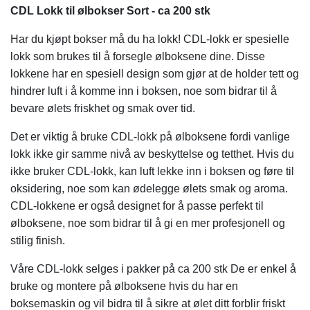
CDL Lokk til ølbokser Sort - ca 200 stk
Har du kjøpt bokser må du ha lokk! CDL-lokk er spesielle
lokk som brukes til å forsegle ølboksene dine. Disse
lokkene har en spesiell design som gjør at de holder tett og
hindrer luft i å komme inn i boksen, noe som bidrar til å
bevare ølets friskhet og smak over tid.
Det er viktig å bruke CDL-lokk på ølboksene fordi vanlige
lokk ikke gir samme nivå av beskyttelse og tetthet. Hvis du
ikke bruker CDL-lokk, kan luft lekke inn i boksen og føre til
oksidering, noe som kan ødelegge ølets smak og aroma.
CDL-lokkene er også designet for å passe perfekt til
ølboksene, noe som bidrar til å gi en mer profesjonell og
stilig finish.
Våre CDL-lokk selges i pakker på ca 200 stk De er enkel å
bruke og montere på ølboksene hvis du har en
boksemaskin og vil bidra til å sikre at ølet ditt forblir friskt