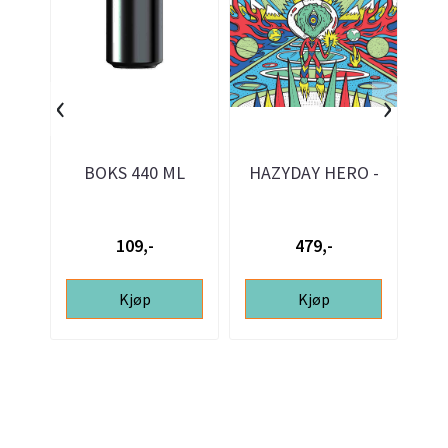
‹
›
BOKS 440 ML
HAZYDAY HERO -
SVART 24 STK
25L ølsett
CH
- 1
109,-
479,-
Kjøp
Kjøp