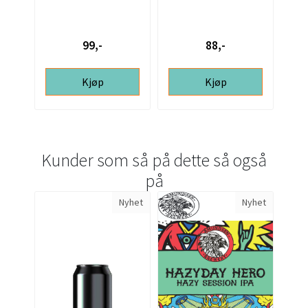
24 STK
15ml
C
hum
99,-
88,-
Kjøp
Kjøp
Kunder som så på dette så også
på
Nyhet
Nyhet