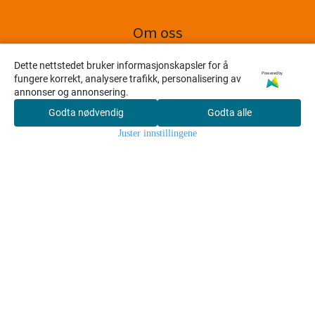
Om oss
AMUNDSEN BRYGGERI AS
Dette nettstedet bruker informasjonskapsler for å
Powered by
fungere korrekt, analysere trafikk, personalisering av
Bjørnerudveien 14
annonser og annonsering.
1266 Oslo
Godta nødvendig
Godta alle
0
Org. nr. 899053702
Juster innstillingene
Hjem
Meny
Søk
Konto
Handlekur
v
kundeservice@hopstore.no
Kundeservice
Forsendelse og retur
Personvern
Om oss
Salgsbetingelser
Produktet du har valgt, er lagt til i handlekurven