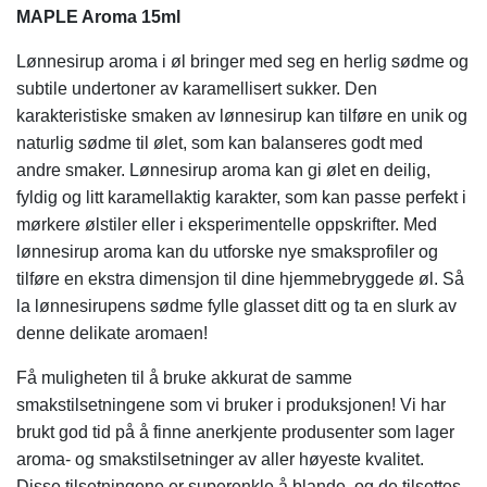
MAPLE Aroma 15ml
Lønnesirup aroma i øl bringer med seg en herlig sødme og
subtile undertoner av karamellisert sukker. Den
karakteristiske smaken av lønnesirup kan tilføre en unik og
naturlig sødme til ølet, som kan balanseres godt med
andre smaker. Lønnesirup aroma kan gi ølet en deilig,
fyldig og litt karamellaktig karakter, som kan passe perfekt i
mørkere ølstiler eller i eksperimentelle oppskrifter. Med
lønnesirup aroma kan du utforske nye smaksprofiler og
tilføre en ekstra dimensjon til dine hjemmebryggede øl. Så
la lønnesirupens sødme fylle glasset ditt og ta en slurk av
denne delikate aromaen!
Få muligheten til å bruke akkurat de samme
smakstilsetningene som vi bruker i produksjonen! Vi har
brukt god tid på å finne anerkjente produsenter som lager
aroma- og smakstilsetninger av aller høyeste kvalitet.
Disse tilsetningene er superenkle å blande, og de tilsettes