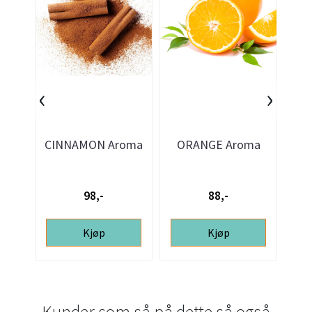
‹
›
CINNAMON Aroma
ORANGE Aroma
C
15ml
15ml
98,-
88,-
Kjøp
Kjøp