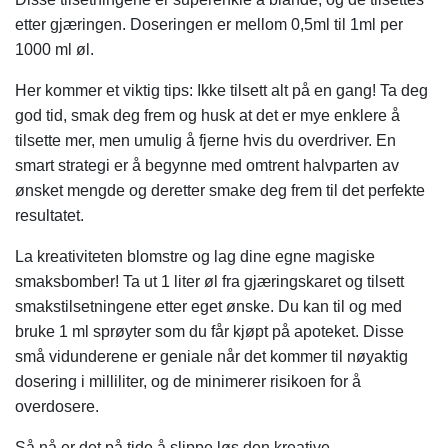
etter gjæringen. Doseringen er mellom 0,5ml til 1ml per
1000 ml øl.
Her kommer et viktig tips: Ikke tilsett alt på en gang! Ta deg
god tid, smak deg frem og husk at det er mye enklere å
tilsette mer, men umulig å fjerne hvis du overdriver. En
smart strategi er å begynne med omtrent halvparten av
ønsket mengde og deretter smake deg frem til det perfekte
resultatet.
La kreativiteten blomstre og lag dine egne magiske
smaksbomber! Ta ut 1 liter øl fra gjæringskaret og tilsett
smakstilsetningene etter eget ønske. Du kan til og med
bruke 1 ml sprøyter som du får kjøpt på apoteket. Disse
små vidunderene er geniale når det kommer til nøyaktig
dosering i milliliter, og de minimerer risikoen for å
overdosere.
Så nå er det på tide å slippe løs den kreative