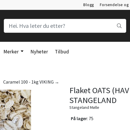
Blogg
Forsendelse og 
Click & Collect
Julest
Merker
Nyheter
Tilbud
Caramel 100 - 1kg VIKING →
Flaket OATS (HA
STANGELAND
Stangeland Mølle
På lager
: 75