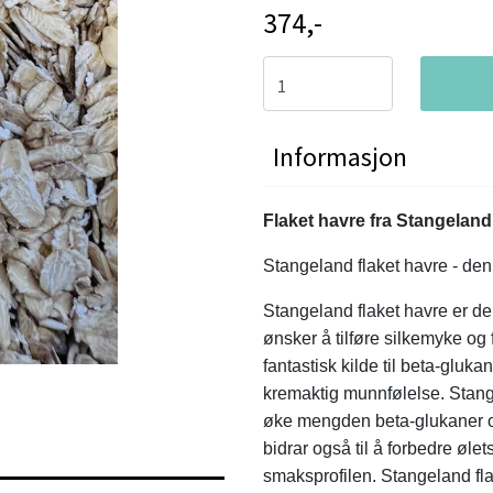
374,-
Informasjon
Flaket havre fra Stangelan
Stangeland flaket havre - de
Stangeland flaket havre er d
ønsker å tilføre silkemyke og fy
fantastisk kilde til beta-gluka
kremaktig munnfølelse. Stange
øke mengden beta-glukaner og
bidrar også til å forbedre ølet
smaksprofilen. Stangeland fla