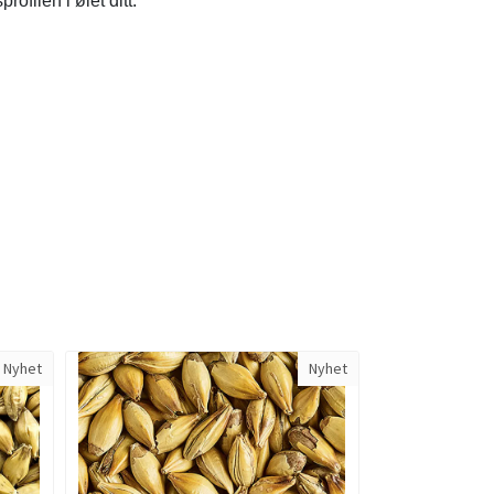
rofilen i ølet ditt.
Nyhet
Nyhet