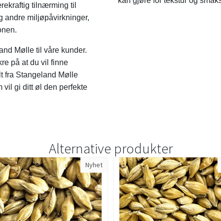
kan gjøre for tekstur og smaksp
kraftig tilnærming til
g andre miljøpåvirkninger,
onen.
and Mølle til våre kunder.
kre på at du vil finne
lt fra Stangeland Mølle
vil gi ditt øl den perfekte
Alternative produkter
Nyhet