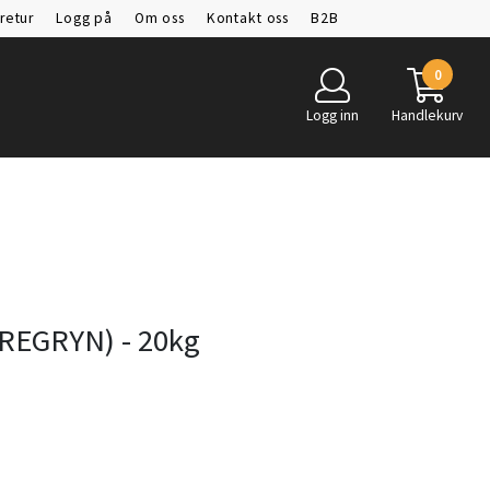
retur
Logg på
Om oss
Kontakt oss
B2B
engt
0
Logg inn
Handlekurv
VREGRYN) - 20kg