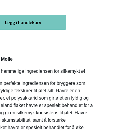
Legg i handlekurv
d Mølle
n hemmelige ingrediensen for silkemykt øl
en perfekte ingrediensen for bryggere som
ldige teksturer til ølet sitt. Havre er en
ner, et polysakkarid som gir ølet en fyldig og
land flaket havre er spesielt behandlet for å
 gi en silkemyk konsistens til ølet.
Havre
s skumstabilitet, samt å forsterke
ket havre er spesielt behandlet for å øke