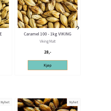
›
LE
Caramel 100 - 1kg VIKING
Caramel 10
Viking Malt
V
28,-
Kjøp
Nyhet
Nyhet