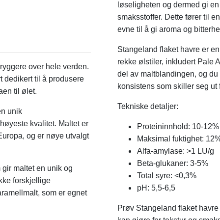
løseligheten og dermed gi en 
smaksstoffer. Dette fører til 
evne til å gi aroma og bitterhet 
Stangeland flaket havre er en
rekke ølstiler, inkludert Pale
bryggere over hele verden.
del av maltblandingen, og du 
 dedikert til å produsere
konsistens som skiller seg ut 
n til ølet.
Tekniske detaljer:
en unik
høyeste kvalitet. Maltet er
Proteininnhold: 10-12%
Europa, og er nøye utvalgt
Maksimal fuktighet: 12
Alfa-amylase: >1 LU/g
Beta-glukaner: 3-5%
ir maltet en unik og
Total syre: <0,3%
ke forskjellige
pH: 5,5-6,5
karamellmalt, som er egnet
Prøv Stangeland flaket havre i