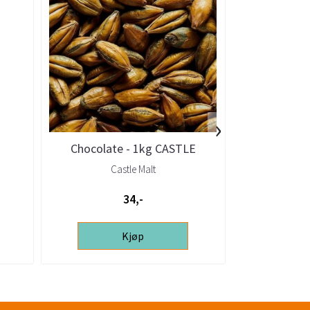
›
Chocolate - 1kg CASTLE
VANILL
STK
Castle Malt
34,-
Kjøp