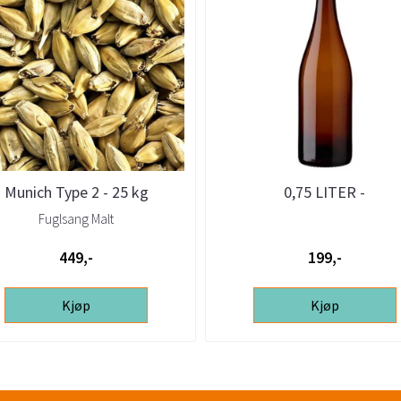
Munich Type 2 - 25 kg
0,75 LITER -
FUGLSANG
CHAMPAGNEFLASKE - 12 
Fuglsang Malt
MED ESKE ...
449,-
199,-
Kjøp
Kjøp