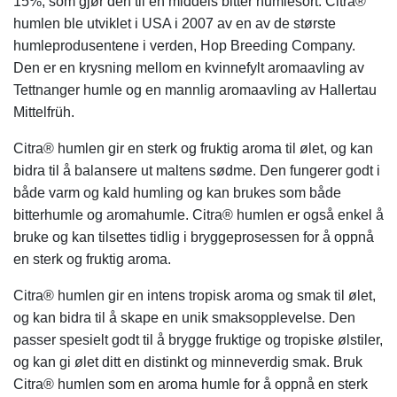
15%, som gjør den til en middels bitter humlesort.
Citra®
humlen ble utviklet i USA i 2007 av en av de største
humleprodusentene i verden, Hop Breeding Company.
Den er en krysning mellom en kvinnefylt aromaavling av
Tettnanger humle og en mannlig aromaavling av Hallertau
Mittelfrüh.
Citra® humlen gir en sterk og fruktig aroma til ølet, og kan
bidra til å balansere ut maltens sødme. Den fungerer godt i
både varm og kald humling og kan brukes som både
bitterhumle og aromahumle. Citra® humlen er også enkel å
bruke og kan tilsettes tidlig i bryggeprosessen for å oppnå
en sterk og fruktig aroma.
Citra® humlen gir en intens tropisk aroma og smak til ølet,
og kan bidra til å skape en unik smaksopplevelse. Den
passer spesielt godt til å brygge fruktige og tropiske ølstiler,
og kan gi ølet ditt en distinkt og minneverdig smak. Bruk
Citra® humlen som en aroma humle for å oppnå en sterk