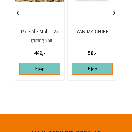
‹
›
Pale Ale Malt - 25
YAKIMA CHIEF
Y
kg FUGLSANG
Columbus T-90
Fuglsang Malt
humlepellets 100gr
hum
449,-
58,-
Kjøp
Kjøp