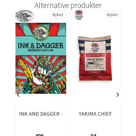
Alternative produkter
Nyhet
Nyhet
‹
›
INK AND DAGGER -
YAKIMA CHIEF
Y
25L ølsett
Simcoe® T-90
A
humlepellets 100gr
hum